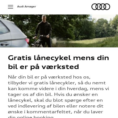
Audi
Toggle
Audi Amager
navigation
Gratis lånecykel mens din
bil er på værksted
på værkstedet
Når din bil er på værksted hos os,
tilbyder vi gratis lånecykler, så du nemt
g services
kan komme videre i din hverdag, mens vi
tager os af din bil. Hvis du ønsker en
jælp
lånecykel, skal du blot spørge efter en
ved indlevering af bilen eller notere dit
ng
ønske i kommentarfeltet, når du laver
din online booking.