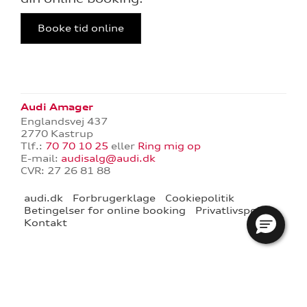
ge service
Booke tid online
aring
Audi Amager
l forrudeskift
Englandsvej 437
2770 Kastrup
Tlf.:
70 70 10 25
eller
Ring mig op
telse
E-mail:
audisalg@audi.dk
CVR: 27 26 81 88
audi.dk
Forbrugerklage
Cookiepolitik
Betingelser for online booking
Privatlivspolitik
Kontakt
rrens
ce