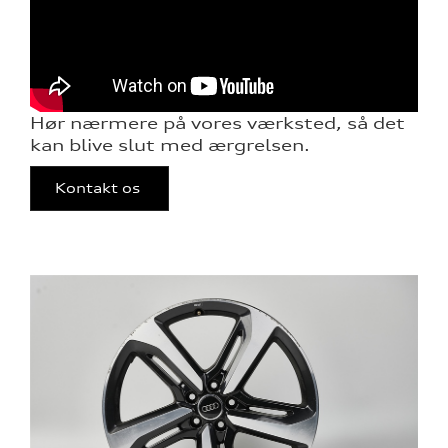
over 5 år?
l elbiler
nementer til
Hør nærmere på vores værksted, så det
kan blive slut med ærgrelsen.
eret
Kontakt os
mstpakke
ervice
test
l hjulskifte