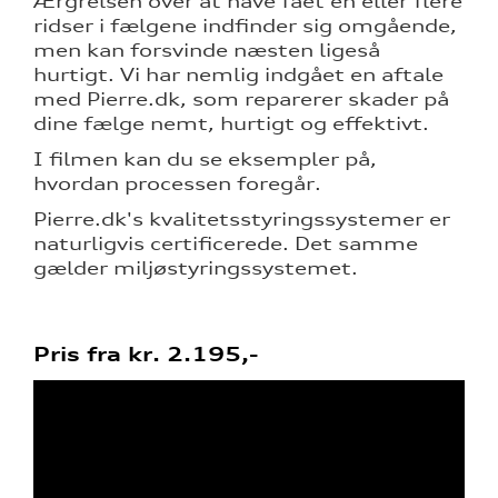
Ærgrelsen over at have fået en eller flere
ge service
ridser i fælgene indfinder sig omgående,
men kan forsvinde næsten ligeså
hurtigt. Vi har nemlig indgået en aftale
med Pierre.dk, som reparerer skader på
aring
dine fælge nemt, hurtigt og effektivt.
I filmen kan du se eksempler på,
hvordan processen foregår.
l forrudeskift
Pierre.dk's kvalitetsstyringssystemer er
telse
naturligvis certificerede. Det samme
gælder miljøstyringssystemet.
Pris fra kr. 2.195,-
rrens
ce