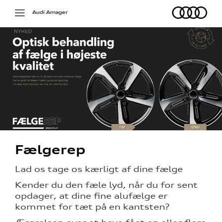
Audi
Toggle
Audi Amager
navigation
på værkstedet
Fælgerep
g services
Lad os tage os kærligt af dine fælge
jælp
Kender du den fæle lyd, når du for sent
opdager, at dine fine alufælge er
ng
kommet for tæt på en kantsten?