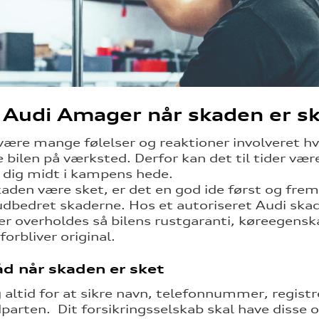
Audi Amager når skaden er s
være mange følelser og reaktioner involveret hvi
e bilen på værksted. Derfor kan det til tider væ
 dig midt i kampens hede.
kaden være sket, er det en god ide først og fre
å udbedret skaderne. Hos et autoriseret Audi skad
ter overholdes så bilens rustgaranti, køreegens
forbliver original.
d når skaden er sket
 altid for at sikre navn, telefonnummer, regis
arten. Dit forsikringsselskab skal have disse o