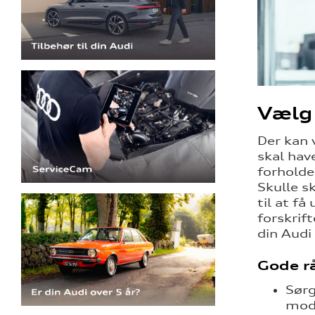
Vælg 
Der kan 
skal hav
forholde
Skulle s
til at f
forskrif
din Audi 
Gode rå
Sørg
modp