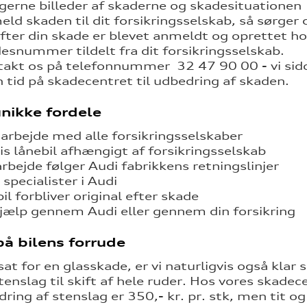
gerne billeder af skaderne og skadesituationen
ld skaden til dit forsikringsselskab, så sørger 
efter din skade er blevet anmeldt og oprettet hos
esnummer tildelt fra dit forsikringsselskab.
akt os på telefonnummer 32 47 90 00 - vi sidde
n tid på skadecentret til udbedring af skaden.
nikke fordele
rbejde med alle forsikringsselskaber
is lånebil afhængigt af forsikringsselskab
arbejde følger Audi fabrikkens retningslinjer
r specialister i Audi
bil forbliver original efter skade
jælp gennem Audi eller gennem din forsikring
å bilens forrude
at for en glasskade, er vi naturligvis også klar 
enslag til skift af hele ruder. Hos vores skadece
dring af stenslag er 350,- kr. pr. stk, men tit o