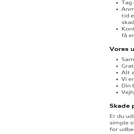
Tag 
Anme
tid 
skad
Kont
få e
Vores u
Sama
Grat
Alt 
Vi e
Din 
Vejh
Skade p
Er du uds
simple st
for udbe