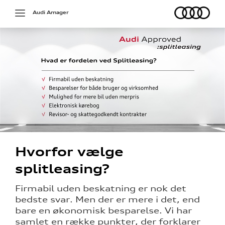
Audi
Toggle
Audi Amager
navigation
deling
g
Hvorfor vælge
rdering
splitleasing?
Firmabil uden beskatning er nok det
bedste svar. Men der er mere i det, end
ved:
bare en økonomisk besparelse. Vi har
samlet en række punkter, der forklarer