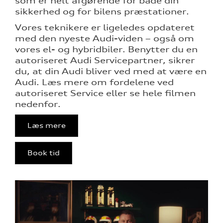
som er helt afgørende for både din
nementer til
sikkerhed og for bilens præstationer.
Vores teknikere er ligeledes opdateret
eret
med den nyeste Audi-viden – også om
vores el- og hybridbiler. Benytter du en
mstpakke
autoriseret Audi Servicepartner, sikrer
du, at din Audi bliver ved med at være en
Audi. Læs mere om fordelene ved
autoriseret Service eller se hele filmen
ervice
nedenfor.
Læs mere
test
Book tid
l hjulskifte