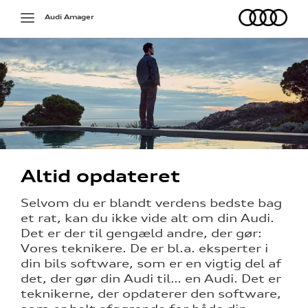
Audi
Toggle
Audi Amager
navigation
Altid opdateret
på værkstedet
Selvom du er blandt verdens bedste bag
et rat, kan du ikke vide alt om din Audi.
g services
Det er der til gengæld andre, der gør:
Vores teknikere. De er bl.a. eksperter i
over 5 år?
din bils software, som er en vigtig del af
det, der gør din Audi til… en Audi. Det er
l elbiler
teknikerne, der opdaterer den software,