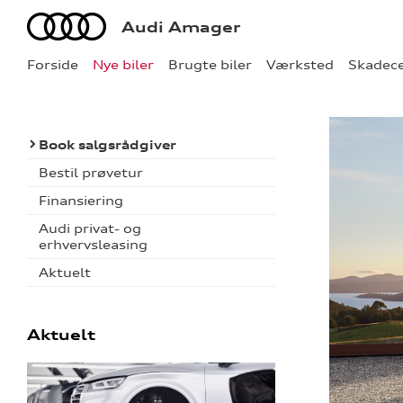
Audi
Audi Amager
Forside
Nye biler
Brugte biler
Værksted
Skadec
Book salgsrådgiver
Bestil prøvetur
Finansiering
Audi privat- og
erhvervsleasing
Aktuelt
Aktuelt