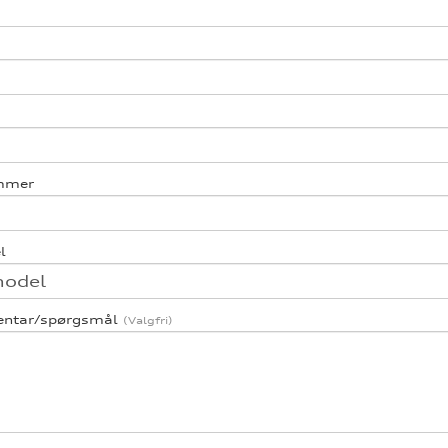
mmer
l
entar/spørgsmål