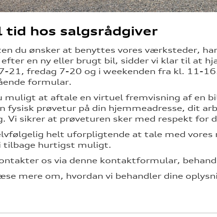
l tid hos salgsrådgiver
en du ønsker at benyttes vores værksteder, har
efter en ny eller brugt bil, sidder vi klar til at h
7-21, fredag 7-20 og i weekenden fra kl. 11-16
ående formular.
u muligt at aftale en virtuel fremvisning af en b
en fysisk prøvetur på din hjemmeadresse, dit arb
g. Vi sikrer at prøveturen sker med respekt for 
elvfølgelig helt uforpligtende at tale med vores 
i tilbage hurtigst muligt.
ontakter os via denne kontaktformular, behandl
æse mere om, hvordan vi behandler dine oplysni