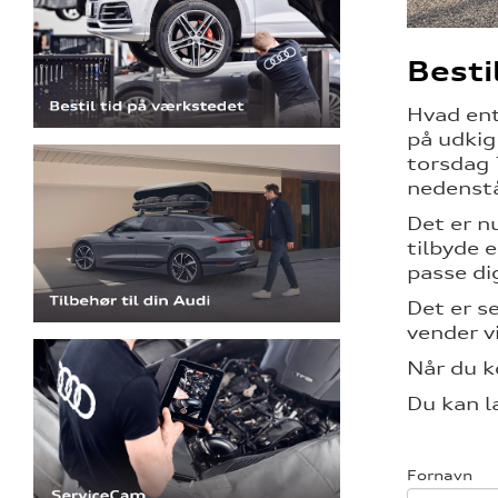
Besti
Hvad ent
på udkig 
torsdag 
nedenst
Det er n
tilbyde 
passe di
Det er s
vender v
Når du k
Du kan l
Fornavn