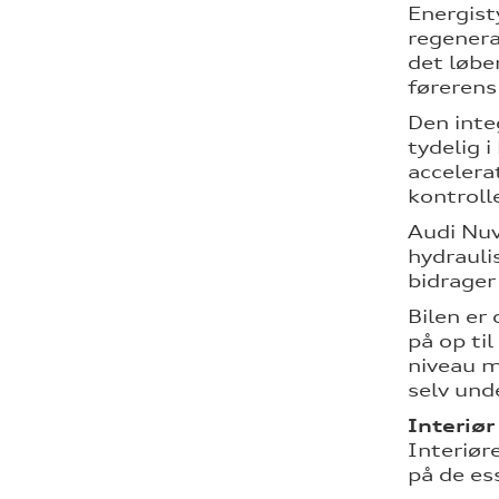
Energist
regenera
det løbe
førerens
Den inte
tydelig 
accelera
kontroll
Audi Nuv
hydrauli
bidrager
Bilen er
på op ti
niveau m
selv und
Interiør
Interiør
på de es