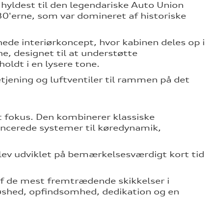
 hyldest til den legendariske Auto Union
930'erne, som var domineret af historiske
nede interiørkoncept, hvor kabinen deles op i
ne, designet til at understøtte
oldt i en lysere tone.
tjening og luftventiler til rammen på det
t fokus. Den kombinerer klassiske
ncerede systemer til køredynamik,
lev udviklet på bemærkelsesværdigt kort tid
 af de mest fremtrædende skikkelser i
løshed, opfindsomhed, dedikation og en