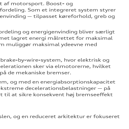
et af motorsport. Boost- og
ordeling. Som et integreret system styrer
envinding — tilpasset køreforhold, greb og
rdeling og energigenvinding bliver særligt
emet lagret energi målrettet for maksimal
 som muliggør maksimal ydeevne med
 brake-by-wire-system, hvor elektrisk og
lerationen sker via elmotorerne, hvilket
n på de mekaniske bremser.
em, og med en energiabsorptionskapacitet
kstreme decelerationsbelastninger — på
 til at sikre konsekvent høj bremseeffekt
rslen, og en reduceret arkitektur er fokuseret