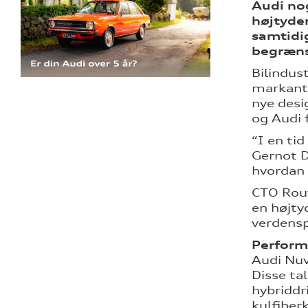
Audi no
højtyden
samtidi
begrænse
Bilindus
markant 
nye desi
og Audi 
“I en ti
Gernot D
hvordan 
CTO Rouv
en højty
verdensp
Perform
Audi Nuv
Disse ta
hybriddr
kulfiberk