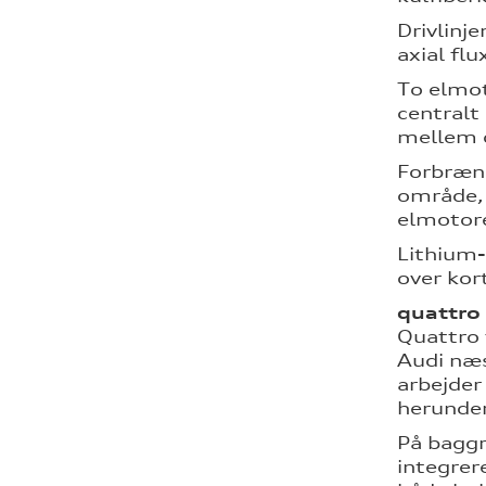
Drivlinj
axial fl
To elmot
centralt
mellem c
Forbrænd
område, 
elmotore
Lithium-
over kor
quattro 
Quattro 
Audi næs
arbejder
herunder
På baggr
integrer