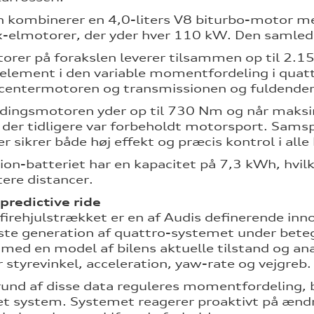
en kombinerer en 4,0-liters V8 biturbo-motor 
ux-elmotorer, der yder hver 110 kW. Den samle
orer på forakslen leverer tilsammen op til 2
 element i den variable momentfordeling i quat
entermotoren og transmissionen og fuldender 
ingsmotoren yder op til 730 Nm og når maksim
der tidligere var forbeholdt motorsport. Sam
r sikrer både høj effekt og præcis kontrol i alle
ion-batteriet har en kapacitet på 7,3 kWh, hvilk
tere distancer.
predictive ride
firehjulstrækket er en af Audis definerende inn
te generation af quattro-systemet under beteg
 med en model af bilens aktuelle tilstand og ana
 styrevinkel, acceleration, yaw-rate og vejgreb.
und af disse data reguleres momentfordeling,
et system. Systemet reagerer proaktivt på ændrin