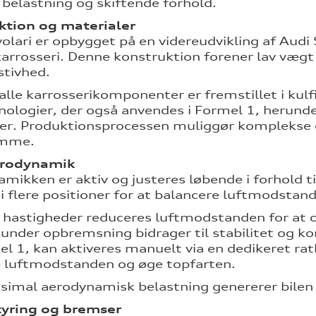
 belastning og skiftende forhold.
ktion og materialer
olari er opbygget på en videreudvikling af Aud
karrosseri. Denne konstruktion forener lav vægt
stivhed.
lle karrosserikomponenter er fremstillet i kul
ologier, der også anvendes i Formel 1, herun
er. Produktionsprocessen muliggør komplekse 
ømme.
erodynamik
mikken er aktiv og justeres løbende i forhold t
 i flere positioner for at balancere luftmodsta
 hastigheder reduceres luftmodstanden for at 
 under opbremsning bidrager til stabilitet og k
el 1, kan aktiveres manuelt via en dedikeret rat
 luftmodstanden og øge topfarten.
imal aerodynamisk belastning genererer bilen
tyring og bremser