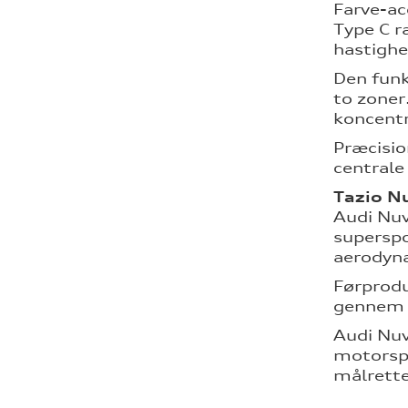
Farve-ac
Type C r
hastighe
Den funk
to zoner
koncentr
Præcisio
centrale
Tazio N
Audi Nuv
superspo
aerodyna
Førprodu
gennem t
Audi Nuv
motorspo
målrettet