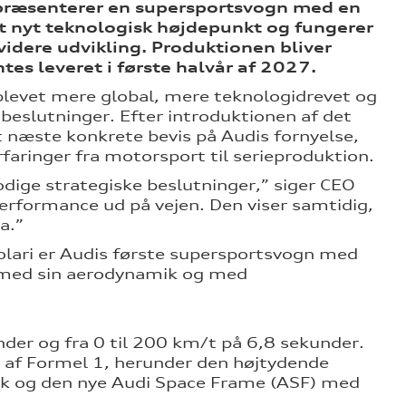
 præsenterer en supersportsvogn med en
et nyt teknologisk højdepunkt og fungerer
idere udvikling. Produktionen bliver
tes leveret i første halvår af 2027.
 blevet mere global, mere teknologidrevet og
beslutninger. Efter introduktionen af det
t næste konkrete bevis på Audis fornyelse,
aringer fra motorsport til serieproduktion.
dige strategiske beslutninger,” siger CEO
erformance ud på vejen. Den viser samtidig,
a.”
ari er Audis første supersportsvogn med
r med sin aerodynamik og med
nder og fra 0 til 200 km/t på 6,8 sekunder.
t af Formel 1, herunder den højtydende
amik og den nye Audi Space Frame (ASF) med