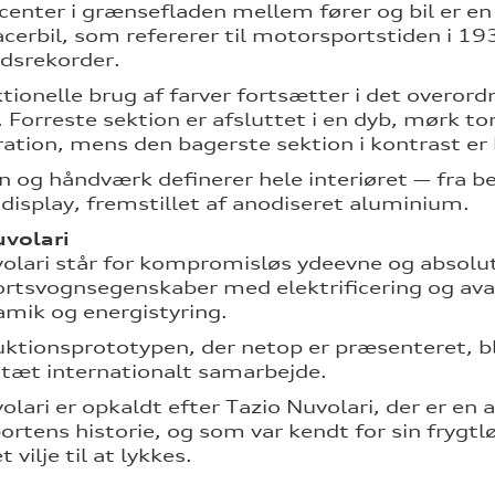
center i grænsefladen mellem fører og bil er en
acerbil, som refererer til motorsportstiden i 1
dsrekorder.
tionelle brug af farver fortsætter i det overord
. Forreste sektion er afsluttet i en dyb, mørk to
ation, mens den bagerste sektion i kontrast er h
n og håndværk definerer hele interiøret — fra be
 display, fremstillet af anodiseret aluminium.
uvolari
olari står for kompromisløs ydeevne og absolu
rtsvognsegenskaber med elektrificering og ava
mik og energistyring.
ktionsprototypen, der netop er præsenteret, b
æt internationalt samarbejde.
olari er opkaldt efter Tazio Nuvolari, der er en
rtens historie, og som var kendt for sin frygt
 vilje til at lykkes.