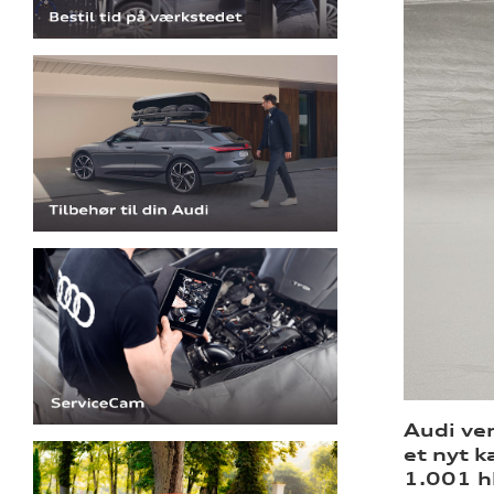
Audi ve
et nyt k
1.001 h