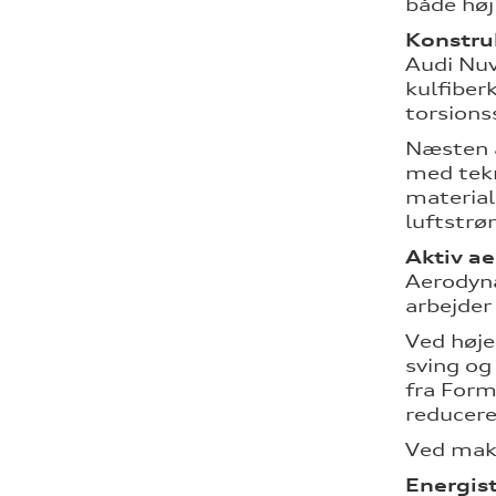
både høj
Konstru
Audi Nuv
kulfiber
torsions
Næsten a
med tekn
material
luftstr
Aktiv a
Aerodyna
arbejder
Ved høje
sving og
fra Form
reducere
Ved maks
Energis