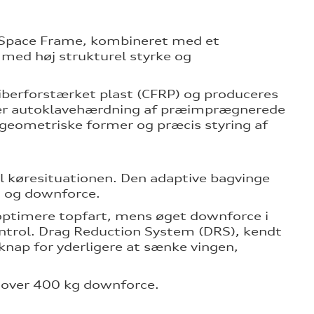
i Space Frame, kombineret med et
 med høj strukturel styrke og
fiberforstærket plast (CFRP) og produceres
der autoklavehærdning af præimprægnerede
geometriske former og præcis styring af
il køresituationen. Den adaptive bagvinge
nd og downforce.
optimere topfart, mens øget downforce i
ontrol. Drag Reduction System (DRS), kendt
knap for yderligere at sænke vingen,
 over 400 kg downforce.