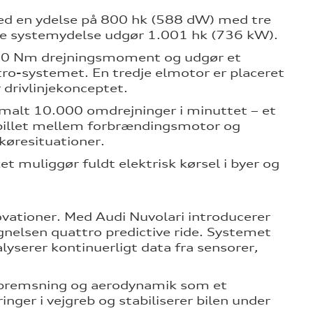
med en ydelse på 800 hk (588 dW) med tre
de systemydelse udgør 1.001 hk (736 kW).
.150 Nm drejningsmoment og udgør et
tro-systemet. En tredje elmotor er placeret
drivlinjekonceptet.
alt 10.000 omdrejninger i minuttet – et
spillet mellem forbrændingsmotor og
 køresituationer.
et muliggør fuldt elektrisk kørsel i byer og
ovationer. Med Audi Nuvolari introducerer
nelsen quattro predictive ride. Systemet
lyserer kontinuerligt data fra sensorer,
 bremsning og aerodynamik som et
ger i vejgreb og stabiliserer bilen under