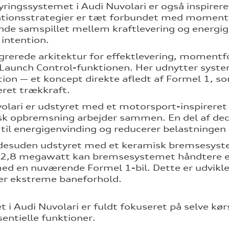
yringssystemet i Audi Nuvolari er også inspirer
tionsstrategier er tæt forbundet med momentf
nde samspillet mellem kraftlevering og energig
 intention.
grerede arkitektur for effektlevering, momentfo
i Launch Control-funktionen. Her udnytter syst
tion — et koncept direkte afledt af Formel 1,
eret trækkraft.
olari er udstyret med et motorsport-inspireret
sk opbremsning arbejder sammen. En del af dece
 til energigenvinding og reducerer belastninge
 desuden udstyret med et keramisk bremsesyst
l 2,8 megawatt kan bremsesystemet håndtere e
ed en nuværende Formel 1-bil. Dette er udviklet
er ekstreme baneforhold.
et i Audi Nuvolari er fuldt fokuseret på selve kø
sentielle funktioner.