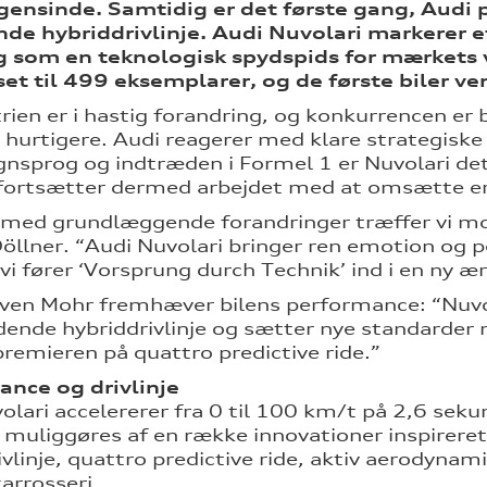
gensinde. Samtidig er det første gang, Audi
de hybriddrivlinje. Audi Nuvolari markerer 
g som en teknologisk spydspids for mærkets v
t til 499 eksemplarer, og de første biler ven
trien er i hastig forandring, og konkurrencen er
hurtigere. Audi reagerer med klare strategiske 
gnsprog og indtræden i Formel 1 er Nuvolari de
fortsætter dermed arbejdet med at omsætte erf
d med grundlæggende forandringer træffer vi mo
öllner. “Audi Nuvolari bringer ren emotion og p
vi fører ‘Vorsprung durch Technik’ ind i en ny ær
en Mohr fremhæver bilens performance: “Nuvol
dende hybriddrivlinje og sætter nye standarde
remieren på quattro predictive ride.”
ance og drivlinje
olari accelererer fra 0 til 100 km/t på 2,6 seku
l muliggøres af en række innovationer inspirere
ivlinje, quattro predictive ride, aktiv aerodyn
arrosseri.