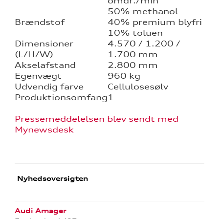
omdr./min
50% methanol
Brændstof
40% premium blyfri
10% toluen
Dimensioner
4.570 / 1.200 /
(L/H/W)
1.700 mm
Akselafstand
2.800 mm
Egenvægt
960 kg
Udvendig farve
Cellulosesølv
Produktionsomfang
1
Pressemeddelelsen blev sendt med
Mynewsdesk
Nyhedsoversigten
Audi Amager