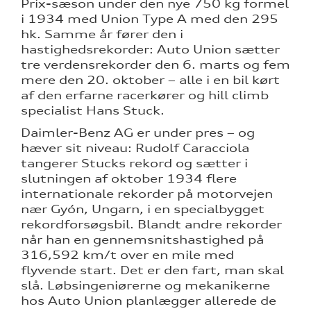
Prix-sæson under den nye 750 kg formel
i 1934 med Union Type A med den 295
hk. Samme år fører den i
hastighedsrekorder: Auto Union sætter
tre verdensrekorder den 6. marts og fem
mere den 20. oktober – alle i en bil kørt
af den erfarne racerkører og hill climb
specialist Hans Stuck.
Daimler-Benz AG er under pres – og
hæver sit niveau: Rudolf Caracciola
tangerer Stucks rekord og sætter i
slutningen af oktober 1934 flere
internationale rekorder på motorvejen
nær Gyón, Ungarn, i en specialbygget
rekordforsøgsbil. Blandt andre rekorder
når han en gennemsnitshastighed på
316,592 km/t over en mile med
flyvende start. Det er den fart, man skal
slå. Løbsingeniørerne og mekanikerne
hos Auto Union planlægger allerede de