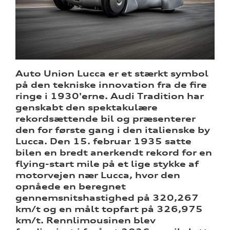
sociale
Auto Union Lucca er et stærkt symbol
på den tekniske innovation fra de fire
ine
ringe i 1930'erne. Audi Tradition har
genskabt den spektakulære
rekordsættende bil og præsenterer
den for første gang i den italienske by
Lucca. Den 15. februar 1935 satte
bilen en bredt anerkendt rekord for en
re
flying-start mile på et lige stykke af
motorvejen nær Lucca, hvor den
opnåede en beregnet
tik
gennemsnitshastighed på 320,267
km/t og en målt topfart på 326,975
km/t. Rennlimousinen blev