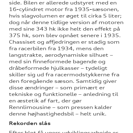
side. Bilen er allerede udstyret med en
16-cylindret motor fra 1935-sæsonen,
hvis slagvolumen er øget til cirka 5 liter;
dog når denne tidlige version af motoren
med sine 343 hk ikke helt den effekt på
375 hk, som blev opnået senere i 1935.
Chassiset og affjedringen er stadig som
fra racerbilen fra 1934, mens den
langstrakte, aerodynamiske silhuet –
med sin finneformede bagende og
dråbeformede hjulkasser – tydeligt
skiller sig ud fra racermodstykkerne fra
den foregående sæson. Samtidig giver
disse ændringer – som primært er
tekniske og funktionelle – anledning til
en æstetik af fart, der gør
Rennlimousine – som pressen kalder
denne højhastighedsbil – helt unik.
Rekorden slås
Efter blot få ugers udviklingsarbejde er