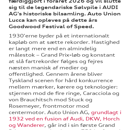
færdiggjort i foråret 2026 og vil slutte
sig til de legendariske Sølvpile i AUDI
AG's historiske bilsamling. Auto Union
Lucca kan opleves på dette års
Goodwood Festival of Speed.
1930'erne byder på et internationalt
kapløb om at sætte rekorder. Hastighed
er langt mere end en almindelig
målestok – Grand Prix-løb og konstant
at slå fartrekorder følges og fejres
næsten manisk af medier og
offentlighed. Gennem årene bliver
Tyskland scenen for hård konkurrence
mellem mærker, kørere og teknologier:
stjernen mod de fire ringe, Caracciola og
von Brauchitsch mod Stuck og
Rosemeyer, frontmotor mod
centermotor. Auto Union AG,
grundlagt i
1932 ved en fusion af Audi, DKW, Horch
og Wanderer
, går ind i sin første Grand