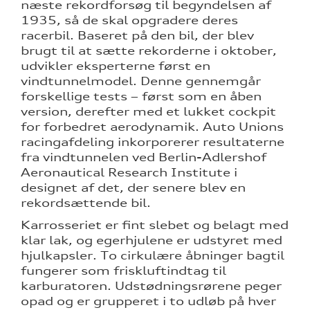
næste rekordforsøg til begyndelsen af
1935, så de skal opgradere deres
racerbil. Baseret på den bil, der blev
brugt til at sætte rekorderne i oktober,
udvikler eksperterne først en
vindtunnelmodel. Denne gennemgår
forskellige tests – først som en åben
version, derefter med et lukket cockpit
for forbedret aerodynamik. Auto Unions
racingafdeling inkorporerer resultaterne
fra vindtunnelen ved Berlin-Adlershof
Aeronautical Research Institute i
designet af det, der senere blev en
rekordsættende bil.
Karrosseriet er fint slebet og belagt med
klar lak, og egerhjulene er udstyret med
hjulkapsler. To cirkulære åbninger bagtil
fungerer som friskluftindtag til
karburatoren. Udstødningsrørene peger
opad og er grupperet i to udløb på hver