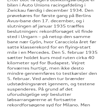
bilen i Auto Unions racingafdeling i
Zwickau færdig i december 1934. Den
prøvekøres for første gang på Berlins
Avus-bane den 17. december, og i
slutningen af januar 1935 træffes
beslutningen: rekordforsøget vil finde
sted i Ungarn – på netop den samme
bane nær Gyón, hvor Caracciola året før
satte klasserekord for en flying-start
mile i en Mercedes. Den 5. februar 1935
sætter holdet kurs mod ruten cirka 40
kilometer syd for Budapest. Vejret
forværres hurtigt, men ikke desto
mindre gennemføres to testkørsler den
5. februar. Ved anden tur brænder
udstødningsrøret igennem, og testene
suspenderes. På grund af det
uforudsigelige vejr beslutter
løbsarrangørerne at fortsætte
rekordforsøgene syd for Milano. Men