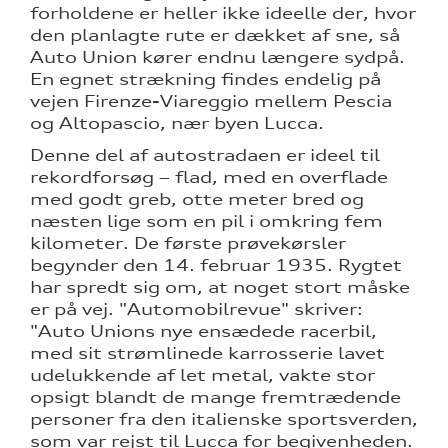
forholdene er heller ikke ideelle der, hvor
den planlagte rute er dækket af sne, så
Auto Union kører endnu længere sydpå.
En egnet strækning findes endelig på
vejen Firenze-Viareggio mellem Pescia
og Altopascio, nær byen Lucca.
Denne del af autostradaen er ideel til
rekordforsøg – flad, med en overflade
med godt greb, otte meter bred og
næsten lige som en pil i omkring fem
kilometer. De første prøvekørsler
begynder den 14. februar 1935. Rygtet
har spredt sig om, at noget stort måske
er på vej. "Automobilrevue" skriver:
"Auto Unions nye ensædede racerbil,
med sit strømlinede karrosserie lavet
udelukkende af let metal, vakte stor
opsigt blandt de mange fremtrædende
personer fra den italienske sportsverden,
som var rejst til Lucca for begivenheden.