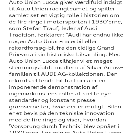
Auto Union Lucca giver værdifuld indsigt
til Auto Union racingteamet og spiller
samlet set en vigtig rolle i historien om
de fire ringe i motorsporten i 1930'erne,
som Stefan Trauf, leder af Audi
Tradition, forklarer: "Audi har endnu ikke
nogen Auto Union-racerbil eller
rekordforsøg-bil fra den tidlige Grand
Prix-æra i sin historiske bilsamling. Med
Auto Union Lucca tilføjer vi et meget
stemningsfuldt medlem af Silver Arrow-
familien til AUDI AG-kollektionen. Den
rekordsættende bil fra Lucca er en
imponerende demonstration af
ingeniørkunstens rolle: at sætte nye
standarder og konstant presse
grænserne for, hvad der er muligt. Bilen
er et bevis på den tekniske innovation
med de fire ringe og viser, hvordan
'Vorsprung durch Technik' blev opnået i
1930'erne. For mig er Auto Union Lucca