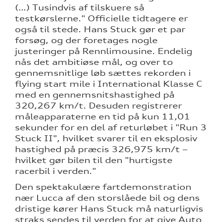
(…) Tusindvis af tilskuere så
testkørslerne." Officielle tidtagere er
også til stede. Hans Stuck gør et par
forsøg, og der foretages nogle
justeringer på Rennlimousine. Endelig
nås det ambitiøse mål, og over to
gennemsnitlige løb sættes rekorden i
flying start mile i International Klasse C
med en gennemsnitshastighed på
320,267 km/t. Desuden registrerer
måleapparaterne en tid på kun 11,01
sekunder for en del af returløbet i "Run 3
Stuck II", hvilket svarer til en eksplosiv
hastighed på præcis 326,975 km/t –
hvilket gør bilen til den "hurtigste
racerbil i verden."
Den spektakulære fartdemonstration
nær Lucca af den storslåede bil og dens
dristige kører Hans Stuck må naturligvis
straks sendes til verden for at give Auto