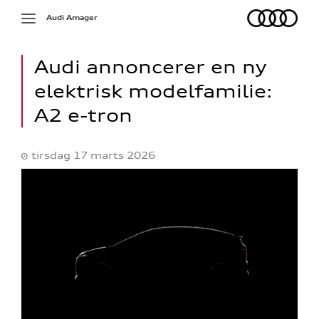
Audi
Toggle
Audi Amager
navigation
Audi annoncerer en ny
elektrisk modelfamilie:
A2 e-tron
tirsdag 17 marts 2026