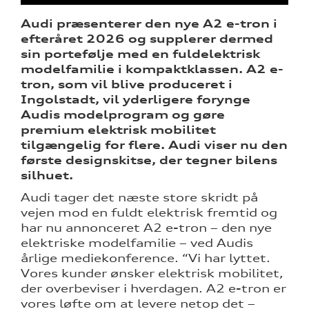
Audi præsenterer den nye A2 e-tron i
efteråret 2026 og supplerer dermed
sin portefølje med en fuldelektrisk
modelfamilie i kompaktklassen. A2 e-
sociale
tron, som vil blive produceret i
Ingolstadt, vil yderligere forynge
Audis modelprogram og gøre
ine
premium elektrisk mobilitet
tilgængelig for flere. Audi viser nu den
første designskitse, der tegner bilens
silhuet.
Audi tager det næste store skridt på
vejen mod en fuldt elektrisk fremtid og
re
har nu annonceret A2 e-tron – den nye
elektriske modelfamilie – ved Audis
tik
årlige mediekonference. “Vi har lyttet.
Vores kunder ønsker elektrisk mobilitet,
der overbeviser i hverdagen. A2 e-tron er
vores løfte om at levere netop det –