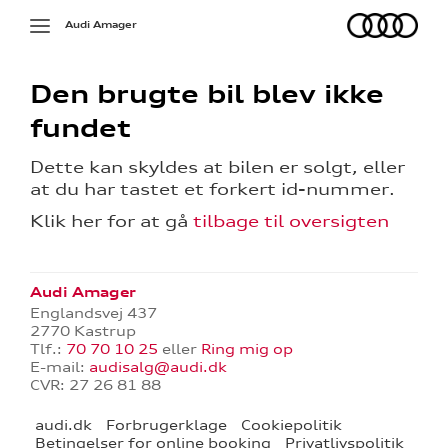
Audi
Toggle
Audi Amager
navigation
Den brugte bil blev ikke
fundet
Dette kan skyldes at bilen er solgt, eller
at du har tastet et forkert id-nummer.
Klik her for at gå
tilbage til oversigten
deling
g
Audi Amager
Englandsvej 437
rdering
2770 Kastrup
Tlf.:
70 70 10 25
eller
Ring mig op
E-mail:
audisalg@audi.dk
CVR: 27 26 81 88
ved:
audi.dk
Forbrugerklage
Cookiepolitik
Betingelser for online booking
Privatlivspolitik