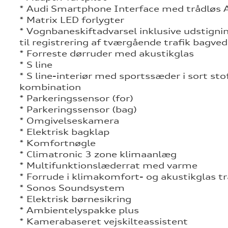
* Audi Smartphone Interface med trådløs 
* Matrix LED forlygter
* Vognbaneskiftadvarsel inklusive udstigni
til registrering af tværgående trafik bagved
* Forreste dørruder med akustikglas
* S line
* S line-interiør med sportssæder i sort st
kombination
* Parkeringssensor (for)
* Parkeringssensor (bag)
* Omgivelseskamera
* Elektrisk bagklap
* Komfortnøgle
* Climatronic 3 zone klimaanlæg
* Multifunktionslæderrat med varme
* Forrude i klimakomfort- og akustikglas t
* Sonos Soundsystem
* Elektrisk børnesikring
* Ambientelyspakke plus
* Kamerabaseret vejskilteassistent