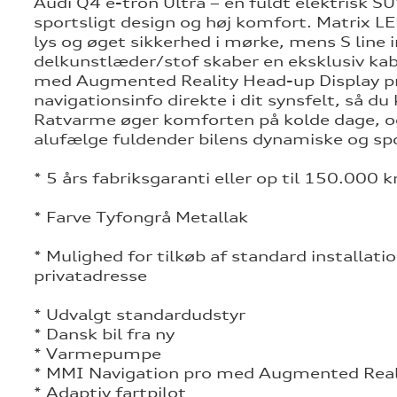
Audi Q4 e-tron Ultra – en fuldt elektrisk S
sportsligt design og høj komfort. Matrix LE
tik
lys og øget sikkerhed i mørke, mens S line 
delkunstlæder/stof skaber en eksklusiv ka
med Augmented Reality Head-up Display pro
navigationsinfo direkte i dit synsfelt, så du
Ratvarme øger komforten på kolde dage, 
alufælge fuldender bilens dynamiske og spo
* 5 års fabriksgaranti eller op til 150.000 
* Farve Tyfongrå Metallak
* Mulighed for tilkøb af standard installati
privatadresse
* Udvalgt standardudstyr
* Dansk bil fra ny
* Varmepumpe
* MMI Navigation pro med Augmented Real
* Adaptiv fartpilot