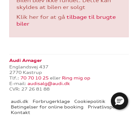
Bilen blev ikke fundet. Dette kan
skyldes at bilen er solgt
Klik her for at gå
tilbage til brugte
biler
re
Audi Amager
tik
Englandsvej 437
2770 Kastrup
Tlf.:
70 70 10 25
eller
Ring mig op
E-mail:
audisalg@audi.dk
CVR: 27 26 81 88
audi.dk
Forbrugerklage
Cookiepolitik
Betingelser for online booking
Privatlivspolitik
Kontakt